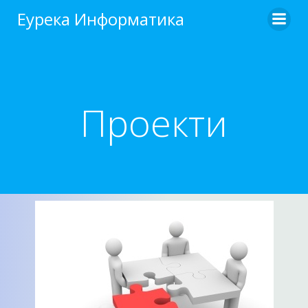
Еурека Информатика
Проекти